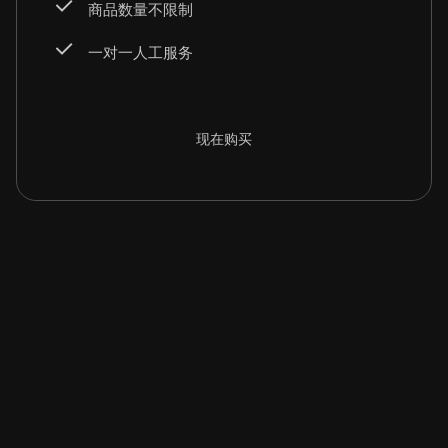
商品数量不限制
一对一人工服务
现在购买
酷店为热爱而生
把爱好做成商品
把灵感变为艺术
因为你们本来就很酷